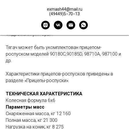
Базовый автомобиль оснащен лесовозной площадкой
exmash44@mail.ru
(49449)5−70−13
с нераспашным коником и гидроманипулятором
VC8L74, VM10L74
и др. Характеристики
гидроманипуляторов приведены в разделе
«Гидроманипуляторы».
Тягач может быть укомплектован прицепом-
роспуском моделей 90180С,90185D, 98710А, 987100 и
др.
Характеристики прицепов-роспусков приведены в
разделе «Прицепы-роспуски».
ТЕХНИЧЕСКАЯ ХАРАКТЕРИСТИКА
Колесная формула 6х6
Параметры масс
Снаряженная масса, кг 12 160
Полная масса, кг 21 300
Нагрузка на коник, кг 8 275