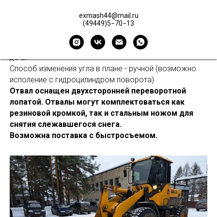
кг - до 850
Ширина отвала, мм - по согласованию от 2800 до
exmash44@mail.ru
(49449)5−70−13
3500
Высота отвала, мм - 825
Диапазон углов установки отвала, град в плане -27°
до 27°
Способ изменения угла в плане - ручной (возможно
исполение с гидроцилиндром поворота)
Отвал оснащен двухсторонней переворотной
лопатой. Отвалы могут комплектоваться как
резиновой кромкой, так и стальным ножом для
снятия слежавшегося снега.
Возможна поставка с быстросъемом.